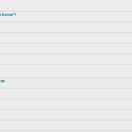
з Богом"!
тви