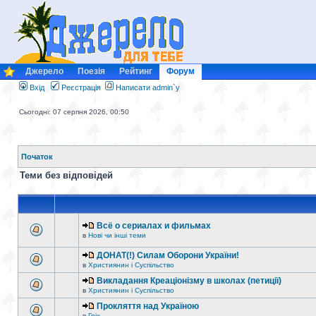
Джерело
Поезія
Рейтинг
Форум
Вхід
Реєстрація
Написати admin`у
Сьогодні: 07 серпня 2026, 00:50
Початок
Теми без відповідей
Всё о сериалах и фильмах
в
Нові чи інші теми
ДОНАТ(!) Силам Оборони України!
в
Християнин і Суспільство
Викладання Креаціонізму в школах (петиції)
в
Християнин і Суспільство
Прокляття над Україною
в
Гріх