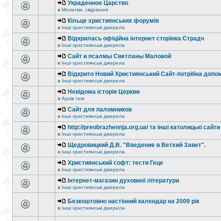
Украденное Царство
в
Молитви, свідчення
Кільце християнських форумів
в
Інші християнські джерела
Відкрилась офіційна інтернет сторінка Страдч
в
Інші християнські джерела
Сайт и псалмы Светланы Маловой
в
Інші християнські джерела
Відкрито Новий Християнський Сайт-потрібна допо
в
Інші християнські джерела
Невідома історія Церкви
в
Архів тем
Сайт для паломников
в
Інші християнські джерела
http://preobrazhennja.org.ua/ та інші католицькі сайти
в
Інші християнські джерела
Щедровицкий Д.В. "Введение в Ветхий Завет".
в
Інші християнські джерела
Християнський софт: тести Геце
в
Інші християнські джерела
Інтернет-магазин духовної літератури
в
Інші християнські джерела
Безкоштовно настінний календар на 2009 рік
в
Інші християнські джерела