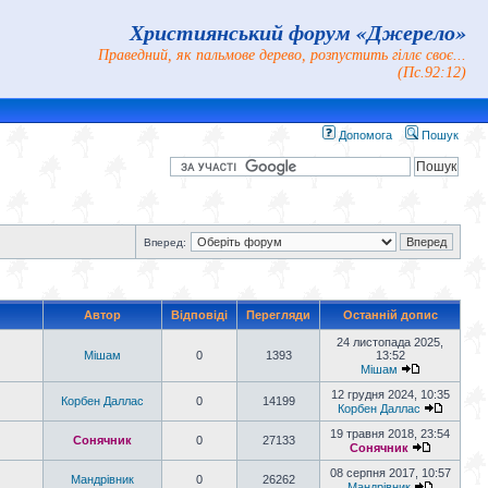
Християнський форум «Джерело»
Праведний, як пальмове дерево, розпустить гіллє своє...
(Пс.92:12)
Допомога
Пошук
Вперед:
Автор
Відповіді
Перегляди
Останній допис
24 листопада 2025,
Мішам
0
1393
13:52
Мішам
12 грудня 2024, 10:35
Корбен Даллас
0
14199
Корбен Даллас
19 травня 2018, 23:54
Сонячник
0
27133
Сонячник
08 серпня 2017, 10:57
Мандрiвник
0
26262
Мандрiвник