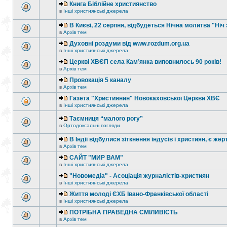
Книга Біблійне християнство
в
Інші християнські джерела
В Києві, 22 серпня, відбудеться Нічна молитва "Ніч 
в
Архів тем
Духовні роздуми від www.rozdum.org.ua
в
Інші християнські джерела
Церкві ХВЄП села Кам’янка виповнилось 90 років!
в
Архів тем
Провокація 5 каналу
в
Архів тем
Газета "Християнин" Новокаховської Церкви ХВЄ
в
Інші християнські джерела
Таємниця “малого рогу”
в
Ортодоксальні погляди
В Індії відбулися зіткнення індусів і християн, є жер
в
Архів тем
САЙТ "МИР ВАМ"
в
Інші християнські джерела
"Новомедіа" - Асоціація журналістів-християн
в
Інші християнські джерела
Життя молоді ЄХБ Івано-Франківської області
в
Інші християнські джерела
ПОТРІБНА ПРАВЕДНА СМІЛИВІСТЬ
в
Архів тем