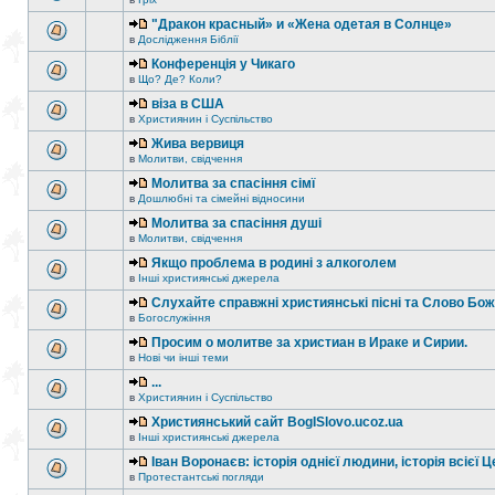
"Дракон красный» и «Жена одетая в Солнце»
в
Дослідження Біблії
Конференція у Чикаго
в
Що? Де? Коли?
віза в США
в
Християнин і Суспільство
Жива вервиця
в
Молитви, свідчення
Молитва за спасіння сімї
в
Дошлюбні та сімейні відносини
Молитва за спасіння душі
в
Молитви, свідчення
Якщо проблема в родині з алкоголем
в
Інші християнські джерела
Слухайте справжні християнські пісні та Слово Бо
в
Богослужіння
Просим о молитве за христиан в Ираке и Сирии.
в
Нові чи інші теми
...
в
Християнин і Суспільство
Християнський сайт BogISlovo.ucoz.ua
в
Інші християнські джерела
Іван Воронаєв: історія однієї людини, історія всієї 
в
Протестантські погляди