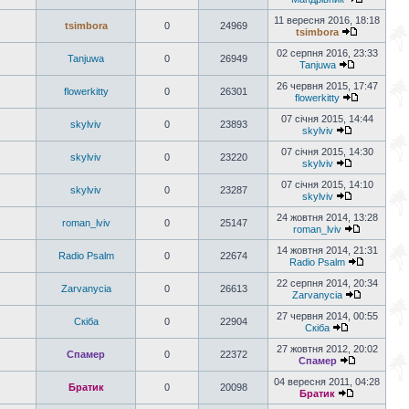
11 вересня 2016, 18:18
tsimbora
0
24969
tsimbora
02 серпня 2016, 23:33
Tanjuwa
0
26949
Tanjuwa
26 червня 2015, 17:47
flowerkitty
0
26301
flowerkitty
07 січня 2015, 14:44
skylviv
0
23893
skylviv
07 січня 2015, 14:30
skylviv
0
23220
skylviv
07 січня 2015, 14:10
skylviv
0
23287
skylviv
24 жовтня 2014, 13:28
roman_lviv
0
25147
roman_lviv
14 жовтня 2014, 21:31
Radio Psalm
0
22674
Radio Psalm
22 серпня 2014, 20:34
Zarvanycia
0
26613
Zarvanycia
27 червня 2014, 00:55
Скіба
0
22904
Скіба
27 жовтня 2012, 20:02
Спамер
0
22372
Спамер
04 вересня 2011, 04:28
Братик
0
20098
Братик