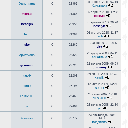
05 серпня 2011, 03:19
Христиана
0
22987
Христиана
06 серпня 2010, 12:38
Michail
0
21366
Michail
31 травня 2010, 20:20
beselyn
0
20958
beselyn
01 лютого 2010, 11:37
Tech
0
21291
Tech
12 січня 2010, 10:55
site
0
21262
site
29 грудня 2009, 04:11
Христиана
0
23326
Христиана
21 грудня 2009, 08:39
germang
0
22728
germang
24 квітня 2009, 12:32
katolik
0
21209
katolik
12 квітня 2009, 14:21
sergej
0
23196
sergej
28 січня 2009, 17:18
crusi2007
0
23469
crusi2007
26 грудня 2008, 22:50
gist
0
22401
gist
23 листопада 2008,
Владимир
0
25779
16:38
Владимир