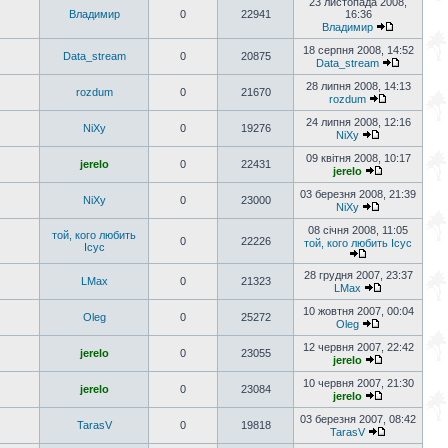
23 листопада 2008,
Владимир
0
22941
16:36
Владимир
18 серпня 2008, 14:52
Data_stream
0
20875
Data_stream
28 липня 2008, 14:13
rozdum
0
21670
rozdum
24 липня 2008, 12:16
NiXy
0
19276
NiXy
09 квітня 2008, 10:17
jerelo
0
22431
jerelo
03 березня 2008, 21:39
NiXy
0
23000
NiXy
08 січня 2008, 11:05
той, кого любить
0
22226
той, кого любить Ісус
Ісус
28 грудня 2007, 23:37
LMax
0
21323
LMax
10 жовтня 2007, 00:04
Oleg
0
25272
Oleg
12 червня 2007, 22:42
jerelo
0
23055
jerelo
10 червня 2007, 21:30
jerelo
0
23084
jerelo
03 березня 2007, 08:42
TarasV
0
19818
TarasV