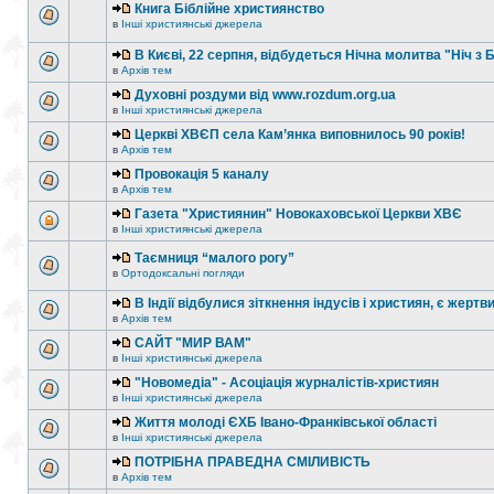
Книга Біблійне християнство
в
Інші християнські джерела
В Києві, 22 серпня, відбудеться Нічна молитва "Ніч з 
в
Архів тем
Духовні роздуми від www.rozdum.org.ua
в
Інші християнські джерела
Церкві ХВЄП села Кам’янка виповнилось 90 років!
в
Архів тем
Провокація 5 каналу
в
Архів тем
Газета "Християнин" Новокаховської Церкви ХВЄ
в
Інші християнські джерела
Таємниця “малого рогу”
в
Ортодоксальні погляди
В Індії відбулися зіткнення індусів і християн, є жертв
в
Архів тем
САЙТ "МИР ВАМ"
в
Інші християнські джерела
"Новомедіа" - Асоціація журналістів-християн
в
Інші християнські джерела
Життя молоді ЄХБ Івано-Франківської області
в
Інші християнські джерела
ПОТРІБНА ПРАВЕДНА СМІЛИВІСТЬ
в
Архів тем