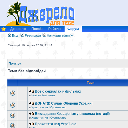
Джерело
Поезія
Рейтинг
Форум
Вхід
Реєстрація
Написати admin`у
Сьогодні: 10 серпня 2026, 21:44
Початок
Теми без відповідей
Теми
Всё о сериалах и фильмах
в
Нові чи інші теми
ДОНАТ(!) Силам Оборони України!
в
Християнин і Суспільство
Викладання Креаціонізму в школах (петиції)
в
Християнин і Суспільство
Прокляття над Україною
в
Гріх