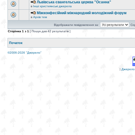
Львівська євангельська церква "Осанна"
в
Інші християнські джерела
Міжконфесійний міжнародний молодіжний форум
в
Архів тем
Відображати повідомлення за:
Со
Сторінка
1
з
1
[ Пошук дав 42 результатів ]
Початок
©2006-2026 "Джерело"
|
Джерело