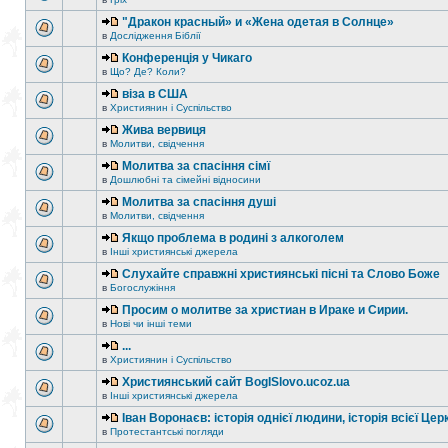
"Дракон красный» и «Жена одетая в Солнце»
в
Дослідження Біблії
Конференція у Чикаго
в
Що? Де? Коли?
віза в США
в
Християнин і Суспільство
Жива вервиця
в
Молитви, свідчення
Молитва за спасіння сімї
в
Дошлюбні та сімейні відносини
Молитва за спасіння душі
в
Молитви, свідчення
Якщо проблема в родині з алкоголем
в
Інші християнські джерела
Слухайте справжні християнські пісні та Слово Боже
в
Богослужіння
Просим о молитве за христиан в Ираке и Сирии.
в
Нові чи інші теми
...
в
Християнин і Суспільство
Християнський сайт BogISlovo.ucoz.ua
в
Інші християнські джерела
Іван Воронаєв: історія однієї людини, історія всієї Цер
в
Протестантські погляди