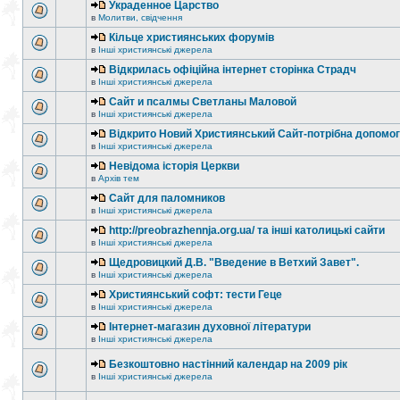
Украденное Царство
в
Молитви, свідчення
Кільце християнських форумів
в
Інші християнські джерела
Відкрилась офіційна інтернет сторінка Страдч
в
Інші християнські джерела
Сайт и псалмы Светланы Маловой
в
Інші християнські джерела
Відкрито Новий Християнський Сайт-потрібна допомог
в
Інші християнські джерела
Невідома історія Церкви
в
Архів тем
Сайт для паломников
в
Інші християнські джерела
http://preobrazhennja.org.ua/ та інші католицькі сайти
в
Інші християнські джерела
Щедровицкий Д.В. "Введение в Ветхий Завет".
в
Інші християнські джерела
Християнський софт: тести Геце
в
Інші християнські джерела
Інтернет-магазин духовної літератури
в
Інші християнські джерела
Безкоштовно настінний календар на 2009 рік
в
Інші християнські джерела