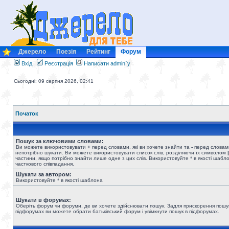
Джерело
Поезія
Рейтинг
Форум
Вхід
Реєстрація
Написати admin`у
Сьогодні: 09 серпня 2026, 02:41
Початок
Пошук за ключовими словами:
Ви можете використовувати
+
перед словами, які ви хочете знайти та
-
перед словами
непотрібно шукати. Ви можете використовувати список слів, розділяючи їх символом
|
частини, якщо потрібно знайти лише одне з цих слів. Використовуйте * в якості шабл
часткового співпадання.
Шукати за автором:
Використовуйте * в якості шаблона
Шукати в форумах:
Оберіть форум чи форуми, де ви хочете здійснювати пошук. Задля прискорення пошу
підфорумах ви можете обрати батьківський форум і увімкнути пошук в підфорумах.