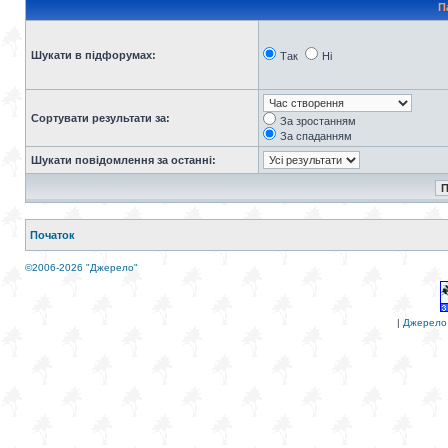
П
Шукати в підфорумах:
Так
Ні
Сортувати результати за:
За зростанням
За спаданням
Шукати повідомлення за останні:
Початок
©2006-2026 "Джерело"
|
Джерело