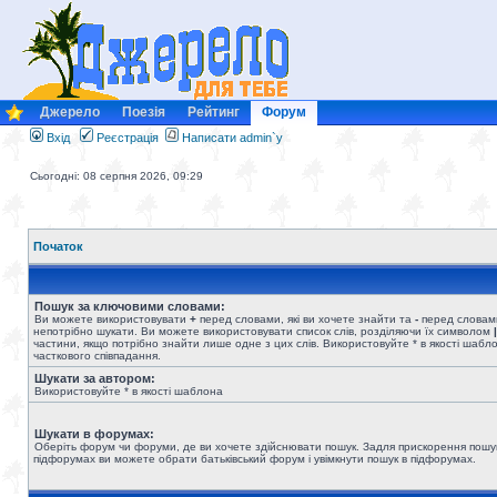
Джерело
Поезія
Рейтинг
Форум
Вхід
Реєстрація
Написати admin`у
Сьогодні: 08 серпня 2026, 09:29
Початок
Пошук за ключовими словами:
Ви можете використовувати
+
перед словами, які ви хочете знайти та
-
перед словами
непотрібно шукати. Ви можете використовувати список слів, розділяючи їх символом
|
частини, якщо потрібно знайти лише одне з цих слів. Використовуйте * в якості шабл
часткового співпадання.
Шукати за автором:
Використовуйте * в якості шаблона
Шукати в форумах:
Оберіть форум чи форуми, де ви хочете здійснювати пошук. Задля прискорення пошу
підфорумах ви можете обрати батьківський форум і увімкнути пошук в підфорумах.