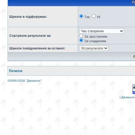
П
Шукати в підфорумах:
Так
Ні
Сортувати результати за:
За зростанням
За спаданням
Шукати повідомлення за останні:
Початок
©2006-2026 "Джерело"
|
Джерело