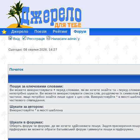
Джерело
Поезія
Рейтинг
Форум
Вхід
Реєстрація
Написати admin`у
Сьогодні: 08 серпня 2026, 14:27
Початок
Пошук за ключовими словами:
Ви можете використовувати
+
перед словами, які ви хочете знайти та
-
перед словами
непотрібно шукати. Ви можете використовувати список слів, розділяючи їх символом
|
частини, якщо потрібно знайти лише одне з цих слів. Використовуйте * в якості шабл
часткового співпадання.
Шукати за автором:
Використовуйте * в якості шаблона
Шукати в форумах:
Оберіть форум чи форуми, де ви хочете здійснювати пошук. Задля прискорення пошу
підфорумах ви можете обрати батьківський форум і увімкнути пошук в підфорумах.