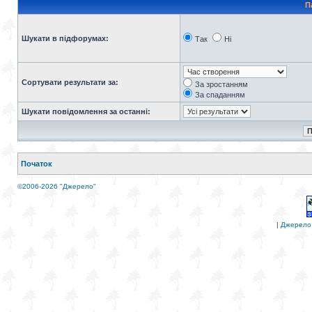
П
Шукати в підфорумах:
Так
Ні
Сортувати результати за:
За зростанням
За спаданням
Шукати повідомлення за останні:
Початок
©2006-2026 "Джерело"
|
Джерело