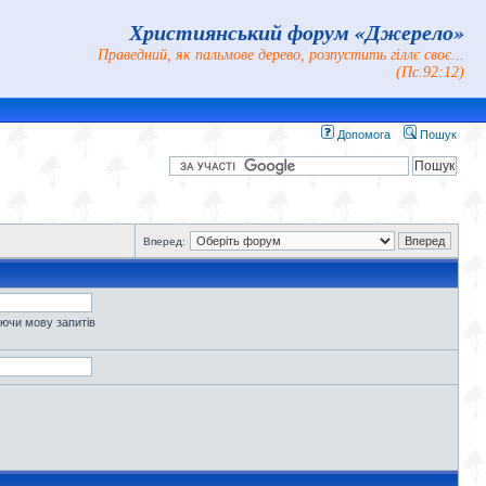
Християнський форум «Джерело»
Праведний, як пальмове дерево, розпустить гіллє своє...
(Пс.92:12)
Допомога
Пошук
Вперед:
уючи мову запитів