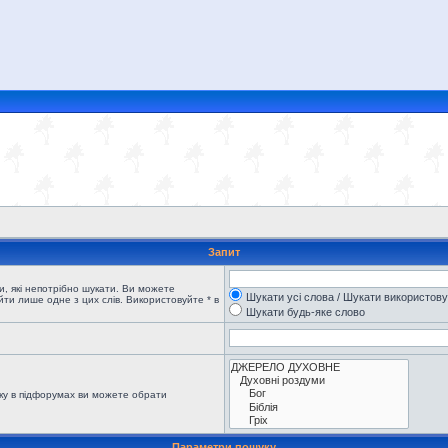
Запит
, які непотрібно шукати. Ви можете
Шукати усі слова / Шукати використов
ти лише одне з цих слів. Використовуйте * в
Шукати будь-яке слово
ку в підфорумах ви можете обрати
Параметри пошуку