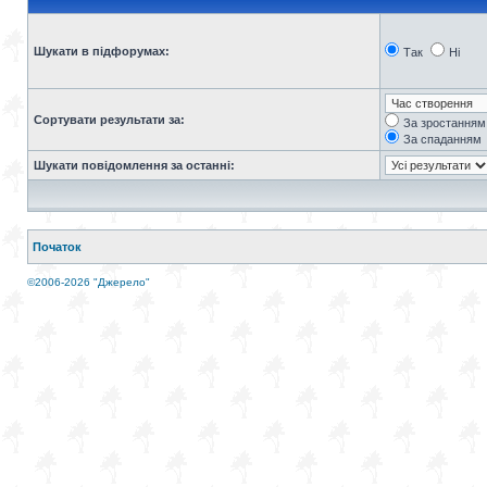
Шукати в підфорумах:
Так
Ні
Сортувати результати за:
За зростанням
За спаданням
Шукати повідомлення за останні:
Початок
©2006-2026 "Джерело"