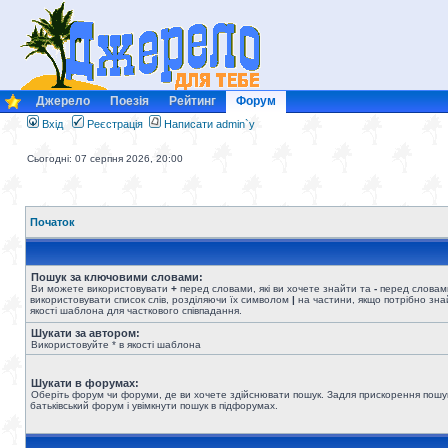
Джерело
Поезія
Рейтинг
Форум
Вхід
Реєстрація
Написати admin`у
Сьогодні: 07 серпня 2026, 20:00
Початок
Пошук за ключовими словами:
Ви можете використовувати
+
перед словами, які ви хочете знайти та
-
перед словами
використовувати список слів, розділяючи їх символом
|
на частини, якщо потрібно знай
якості шаблона для часткового співпадання.
Шукати за автором:
Використовуйте * в якості шаблона
Шукати в форумах:
Оберіть форум чи форуми, де ви хочете здійснювати пошук. Задля прискорення пошу
батьківський форум і увімкнути пошук в підфорумах.