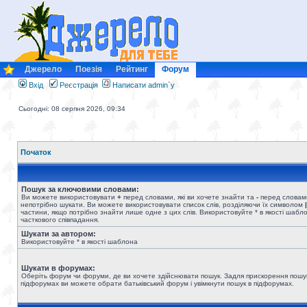
Джерело
Поезія
Рейтинг
Форум
Вхід
Реєстрація
Написати admin`у
Сьогодні: 08 серпня 2026, 09:34
Початок
Пошук за ключовими словами:
Ви можете використовувати
+
перед словами, які ви хочете знайти та
-
перед словами
непотрібно шукати. Ви можете використовувати список слів, розділяючи їх символом
|
частини, якщо потрібно знайти лише одне з цих слів. Використовуйте * в якості шабл
часткового співпадання.
Шукати за автором:
Використовуйте * в якості шаблона
Шукати в форумах:
Оберіть форум чи форуми, де ви хочете здійснювати пошук. Задля прискорення пошу
підфорумах ви можете обрати батьківський форум і увімкнути пошук в підфорумах.