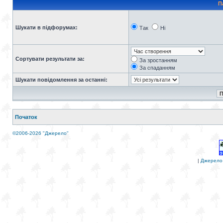
П
Шукати в підфорумах:
Так
Ні
Сортувати результати за:
За зростанням
За спаданням
Шукати повідомлення за останні:
Початок
©2006-2026 "Джерело"
|
Джерело