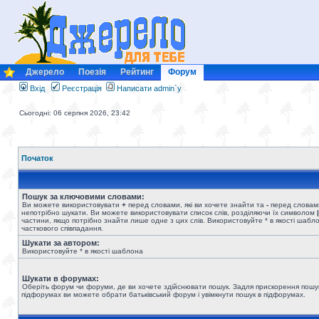
Джерело
Поезія
Рейтинг
Форум
Вхід
Реєстрація
Написати admin`у
Сьогодні: 06 серпня 2026, 23:42
Початок
Пошук за ключовими словами:
Ви можете використовувати
+
перед словами, які ви хочете знайти та
-
перед словами
непотрібно шукати. Ви можете використовувати список слів, розділяючи їх символом
|
частини, якщо потрібно знайти лише одне з цих слів. Використовуйте * в якості шабл
часткового співпадання.
Шукати за автором:
Використовуйте * в якості шаблона
Шукати в форумах:
Оберіть форум чи форуми, де ви хочете здійснювати пошук. Задля прискорення пошу
підфорумах ви можете обрати батьківський форум і увімкнути пошук в підфорумах.