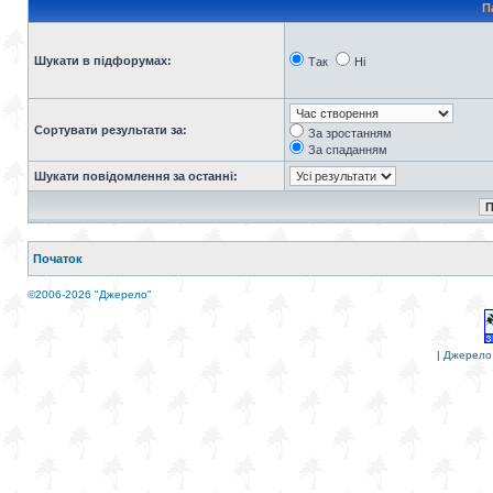
П
Шукати в підфорумах:
Так
Ні
Сортувати результати за:
За зростанням
За спаданням
Шукати повідомлення за останні:
Початок
©2006-2026 "Джерело"
|
Джерело