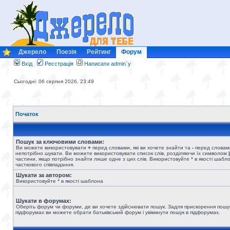
Джерело
Поезія
Рейтинг
Форум
Вхід
Реєстрація
Написати admin`у
Сьогодні: 06 серпня 2026, 23:49
Початок
Пошук за ключовими словами:
Ви можете використовувати
+
перед словами, які ви хочете знайти та
-
перед словами
непотрібно шукати. Ви можете використовувати список слів, розділяючи їх символом
|
частини, якщо потрібно знайти лише одне з цих слів. Використовуйте * в якості шабл
часткового співпадання.
Шукати за автором:
Використовуйте * в якості шаблона
Шукати в форумах:
Оберіть форум чи форуми, де ви хочете здійснювати пошук. Задля прискорення пошу
підфорумах ви можете обрати батьківський форум і увімкнути пошук в підфорумах.