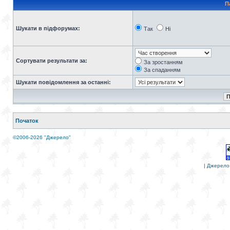
П
Шукати в підфорумах:
Так
Ні
Сортувати результати за:
За зростанням
За спаданням
Шукати повідомлення за останні:
Початок
©2006-2026 "Джерело"
|
Джерело