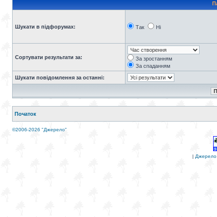
П
Шукати в підфорумах:
Так
Ні
Сортувати результати за:
За зростанням
За спаданням
Шукати повідомлення за останні:
Початок
©2006-2026 "Джерело"
|
Джерело