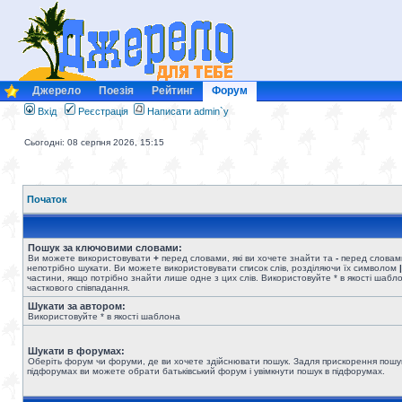
Джерело
Поезія
Рейтинг
Форум
Вхід
Реєстрація
Написати admin`у
Сьогодні: 08 серпня 2026, 15:15
Початок
Пошук за ключовими словами:
Ви можете використовувати
+
перед словами, які ви хочете знайти та
-
перед словами
непотрібно шукати. Ви можете використовувати список слів, розділяючи їх символом
|
частини, якщо потрібно знайти лише одне з цих слів. Використовуйте * в якості шабл
часткового співпадання.
Шукати за автором:
Використовуйте * в якості шаблона
Шукати в форумах:
Оберіть форум чи форуми, де ви хочете здійснювати пошук. Задля прискорення пошу
підфорумах ви можете обрати батьківський форум і увімкнути пошук в підфорумах.