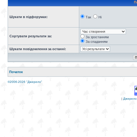
П
Шукати в підфорумах:
Так
Ні
Сортувати результати за:
За зростанням
За спаданням
Шукати повідомлення за останні:
Початок
©2006-2026 "Джерело"
|
Джерело