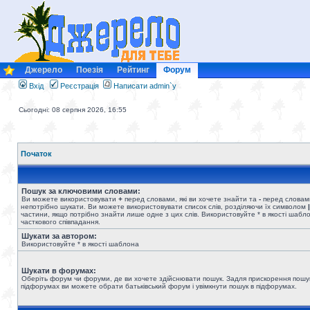
Джерело
Поезія
Рейтинг
Форум
Вхід
Реєстрація
Написати admin`у
Сьогодні: 08 серпня 2026, 16:55
Початок
Пошук за ключовими словами:
Ви можете використовувати
+
перед словами, які ви хочете знайти та
-
перед словами
непотрібно шукати. Ви можете використовувати список слів, розділяючи їх символом
|
частини, якщо потрібно знайти лише одне з цих слів. Використовуйте * в якості шабл
часткового співпадання.
Шукати за автором:
Використовуйте * в якості шаблона
Шукати в форумах:
Оберіть форум чи форуми, де ви хочете здійснювати пошук. Задля прискорення пошу
підфорумах ви можете обрати батьківський форум і увімкнути пошук в підфорумах.