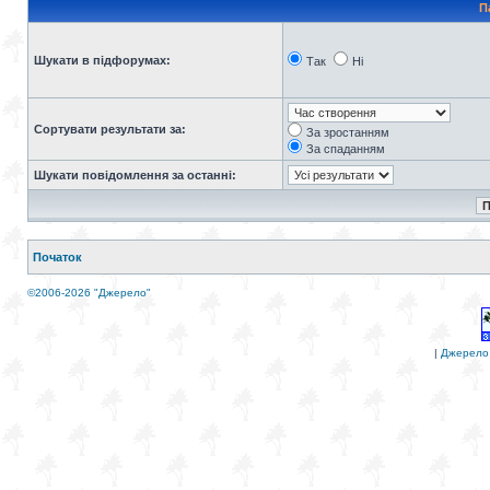
П
Шукати в підфорумах:
Так
Ні
Сортувати результати за:
За зростанням
За спаданням
Шукати повідомлення за останні:
Початок
©2006-2026 "Джерело"
|
Джерело