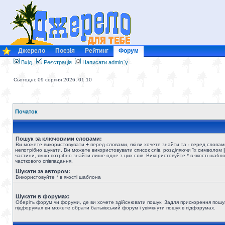
Джерело
Поезія
Рейтинг
Форум
Вхід
Реєстрація
Написати admin`у
Сьогодні: 09 серпня 2026, 01:10
Початок
Пошук за ключовими словами:
Ви можете використовувати
+
перед словами, які ви хочете знайти та
-
перед словами
непотрібно шукати. Ви можете використовувати список слів, розділяючи їх символом
|
частини, якщо потрібно знайти лише одне з цих слів. Використовуйте * в якості шабл
часткового співпадання.
Шукати за автором:
Використовуйте * в якості шаблона
Шукати в форумах:
Оберіть форум чи форуми, де ви хочете здійснювати пошук. Задля прискорення пошу
підфорумах ви можете обрати батьківський форум і увімкнути пошук в підфорумах.