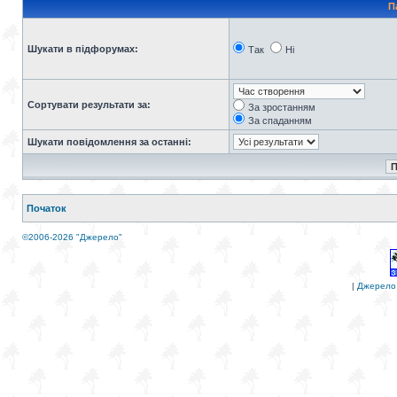
П
Шукати в підфорумах:
Так
Ні
Сортувати результати за:
За зростанням
За спаданням
Шукати повідомлення за останні:
Початок
©2006-2026 "Джерело"
|
Джерело