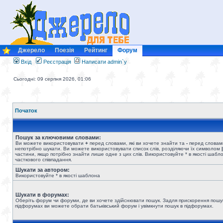
Джерело
Поезія
Рейтинг
Форум
Вхід
Реєстрація
Написати admin`у
Сьогодні: 09 серпня 2026, 01:06
Початок
Пошук за ключовими словами:
Ви можете використовувати
+
перед словами, які ви хочете знайти та
-
перед словами
непотрібно шукати. Ви можете використовувати список слів, розділяючи їх символом
|
частини, якщо потрібно знайти лише одне з цих слів. Використовуйте * в якості шабл
часткового співпадання.
Шукати за автором:
Використовуйте * в якості шаблона
Шукати в форумах:
Оберіть форум чи форуми, де ви хочете здійснювати пошук. Задля прискорення пошу
підфорумах ви можете обрати батьківський форум і увімкнути пошук в підфорумах.