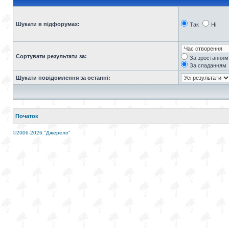
Шукати в підфорумах:
Так
Ні
Сортувати результати за:
За зростанням
За спаданням
Шукати повідомлення за останні:
Початок
©2006-2026 "Джерело"