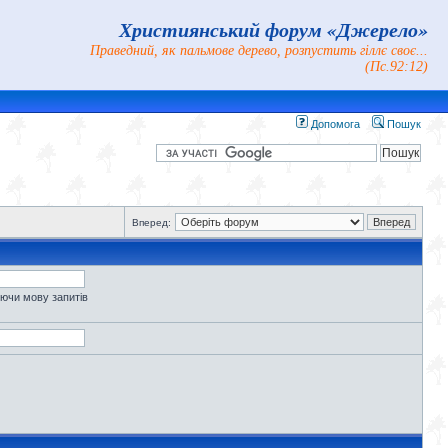
Християнський форум «Джерело»
Праведний, як пальмове дерево, розпустить гіллє своє...
(Пс.92:12)
Допомога
Пошук
Вперед:
уючи мову запитів