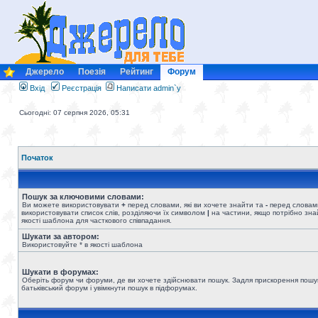
Джерело
Поезія
Рейтинг
Форум
Вхід
Реєстрація
Написати admin`у
Сьогодні: 07 серпня 2026, 05:31
Початок
Пошук за ключовими словами:
Ви можете використовувати
+
перед словами, які ви хочете знайти та
-
перед словами
використовувати список слів, розділяючи їх символом
|
на частини, якщо потрібно знай
якості шаблона для часткового співпадання.
Шукати за автором:
Використовуйте * в якості шаблона
Шукати в форумах:
Оберіть форум чи форуми, де ви хочете здійснювати пошук. Задля прискорення пошу
батьківський форум і увімкнути пошук в підфорумах.