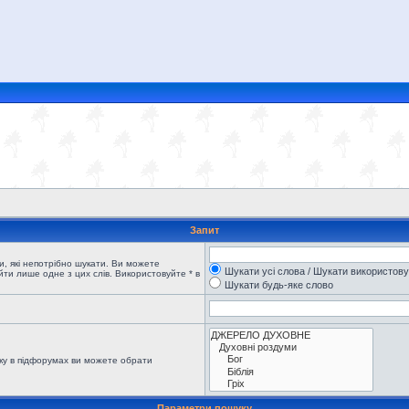
Запит
, які непотрібно шукати. Ви можете
Шукати усі слова / Шукати використов
ти лише одне з цих слів. Використовуйте * в
Шукати будь-яке слово
ку в підфорумах ви можете обрати
Параметри пошуку