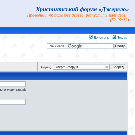
Християнський форум «Джерело»
Праведний, як пальмове дерево, розпустить гіллє своє...
(Пс.92:12)
Допомога
Пошук
Вперед:
уючи мову запитів