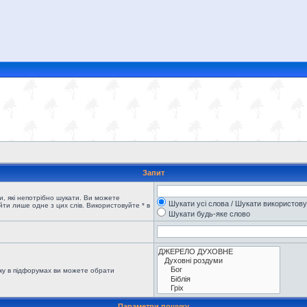
Запит
, які непотрібно шукати. Ви можете
Шукати усі слова / Шукати використов
ти лише одне з цих слів. Використовуйте * в
Шукати будь-яке слово
ку в підфорумах ви можете обрати
Параметри пошуку