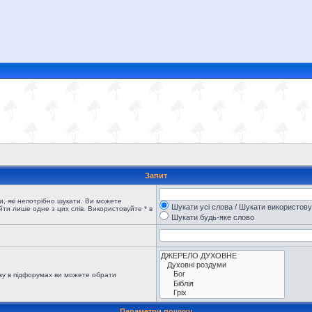
Запит
, які непотрібно шукати. Ви можете
Шукати усі слова / Шукати використов
ти лише одне з цих слів. Використовуйте * в
Шукати будь-яке слово
ку в підфорумах ви можете обрати
Параметри пошуку