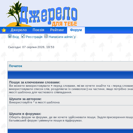
Джерело
Поезія
Рейтинг
Форум
Вхід
Реєстрація
Написати admin`у
Сьогодні: 07 серпня 2026, 19:53
Початок
Пошук за ключовими словами:
Ви можете використовувати
+
перед словами, які ви хочете знайти та
-
перед словами
використовувати список слів, розділяючи їх символом
|
на частини, якщо потрібно знай
якості шаблона для часткового співпадання.
Шукати за автором:
Використовуйте * в якості шаблона
Шукати в форумах:
Оберіть форум чи форуми, де ви хочете здійснювати пошук. Задля прискорення пошу
батьківський форум і увімкнути пошук в підфорумах.