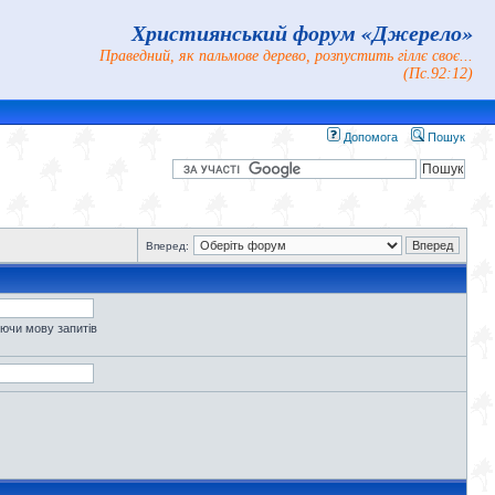
Християнський форум «Джерело»
Праведний, як пальмове дерево, розпустить гіллє своє...
(Пс.92:12)
Допомога
Пошук
Вперед:
уючи мову запитів