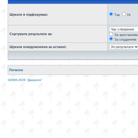
Шукати в підфорумах:
Так
Ні
Сортувати результати за:
За зростанням
За спаданням
Шукати повідомлення за останні:
Початок
©2006-2026 "Джерело"