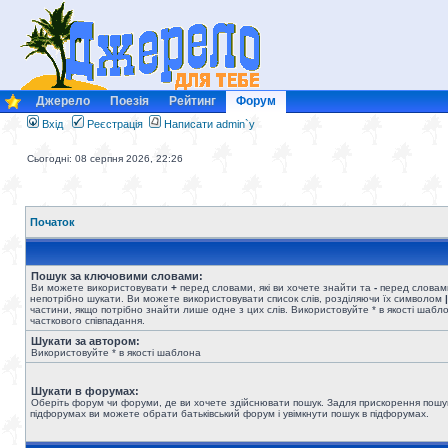
Джерело
Поезія
Рейтинг
Форум
Вхід
Реєстрація
Написати admin`у
Сьогодні: 08 серпня 2026, 22:26
Початок
Пошук за ключовими словами:
Ви можете використовувати
+
перед словами, які ви хочете знайти та
-
перед словами
непотрібно шукати. Ви можете використовувати список слів, розділяючи їх символом
|
частини, якщо потрібно знайти лише одне з цих слів. Використовуйте * в якості шабл
часткового співпадання.
Шукати за автором:
Використовуйте * в якості шаблона
Шукати в форумах:
Оберіть форум чи форуми, де ви хочете здійснювати пошук. Задля прискорення пошу
підфорумах ви можете обрати батьківський форум і увімкнути пошук в підфорумах.