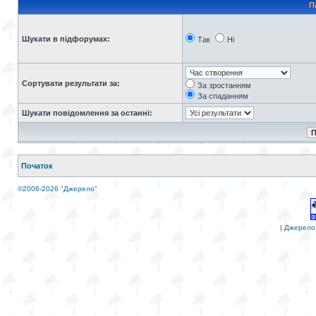
П
Шукати в підфорумах:
Так
Ні
Сортувати результати за:
За зростанням
За спаданням
Шукати повідомлення за останні:
Початок
©2006-2026 "Джерело"
|
Джерело