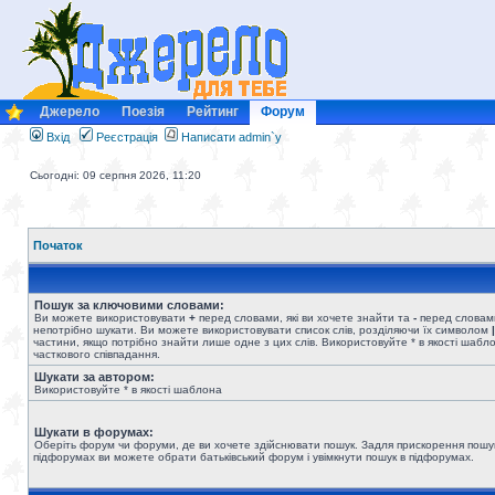
Джерело
Поезія
Рейтинг
Форум
Вхід
Реєстрація
Написати admin`у
Сьогодні: 09 серпня 2026, 11:20
Початок
Пошук за ключовими словами:
Ви можете використовувати
+
перед словами, які ви хочете знайти та
-
перед словами
непотрібно шукати. Ви можете використовувати список слів, розділяючи їх символом
|
частини, якщо потрібно знайти лише одне з цих слів. Використовуйте * в якості шабл
часткового співпадання.
Шукати за автором:
Використовуйте * в якості шаблона
Шукати в форумах:
Оберіть форум чи форуми, де ви хочете здійснювати пошук. Задля прискорення пошу
підфорумах ви можете обрати батьківський форум і увімкнути пошук в підфорумах.