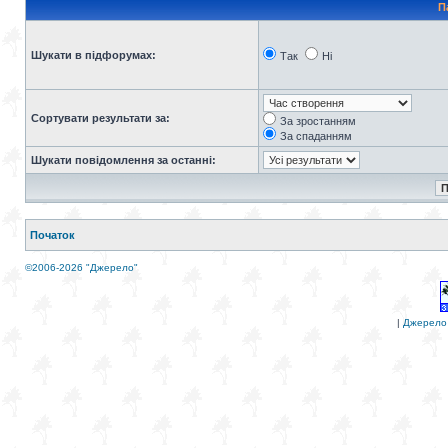
П
Шукати в підфорумах:
Так
Ні
Сортувати результати за:
За зростанням
За спаданням
Шукати повідомлення за останні:
Початок
©2006-2026 "Джерело"
|
Джерело