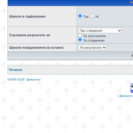
П
Шукати в підфорумах:
Так
Ні
Сортувати результати за:
За зростанням
За спаданням
Шукати повідомлення за останні:
Початок
©2006-2026 "Джерело"
|
Джерело