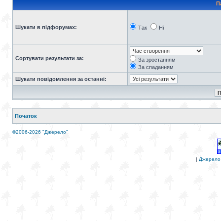
П
Шукати в підфорумах:
Так
Ні
Сортувати результати за:
За зростанням
За спаданням
Шукати повідомлення за останні:
Початок
©2006-2026 "Джерело"
|
Джерело