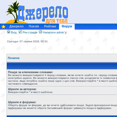
Джерело
Поезія
Рейтинг
Форум
Вхід
Реєстрація
Написати admin`у
Сьогодні: 07 серпня 2026, 00:01
Початок
Пошук за ключовими словами:
Ви можете використовувати
+
перед словами, які ви хочете знайти та
-
перед словами
непотрібно шукати. Ви можете використовувати список слів, розділяючи їх символом
|
частини, якщо потрібно знайти лише одне з цих слів. Використовуйте * в якості шабл
часткового співпадання.
Шукати за автором:
Використовуйте * в якості шаблона
Шукати в форумах:
Оберіть форум чи форуми, де ви хочете здійснювати пошук. Задля прискорення пошу
підфорумах ви можете обрати батьківський форум і увімкнути пошук в підфорумах.