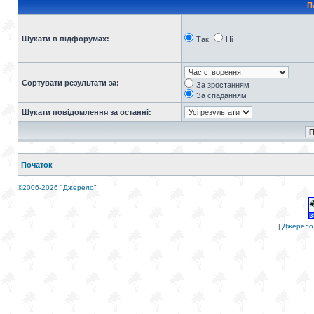
П
Шукати в підфорумах:
Так
Ні
Сортувати результати за:
За зростанням
За спаданням
Шукати повідомлення за останні:
Початок
©2006-2026 "Джерело"
|
Джерело