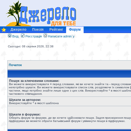
Джерело
Поезія
Рейтинг
Форум
Вхід
Реєстрація
Написати admin`у
Сьогодні: 08 серпня 2026, 22:38
Початок
Пошук за ключовими словами:
Ви можете використовувати
+
перед словами, які ви хочете знайти та
-
перед словами
непотрібно шукати. Ви можете використовувати список слів, розділяючи їх символом
|
частини, якщо потрібно знайти лише одне з цих слів. Використовуйте * в якості шабл
часткового співпадання.
Шукати за автором:
Використовуйте * в якості шаблона
Шукати в форумах:
Оберіть форум чи форуми, де ви хочете здійснювати пошук. Задля прискорення пошу
підфорумах ви можете обрати батьківський форум і увімкнути пошук в підфорумах.