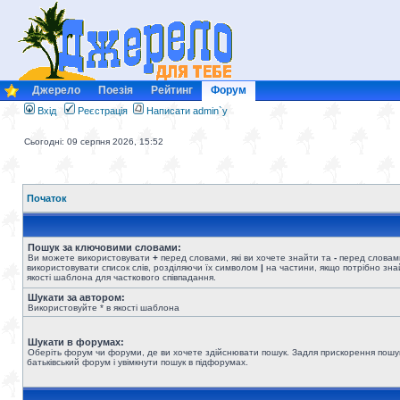
Джерело
Поезія
Рейтинг
Форум
Вхід
Реєстрація
Написати admin`у
Сьогодні: 09 серпня 2026, 15:52
Початок
Пошук за ключовими словами:
Ви можете використовувати
+
перед словами, які ви хочете знайти та
-
перед словами
використовувати список слів, розділяючи їх символом
|
на частини, якщо потрібно знай
якості шаблона для часткового співпадання.
Шукати за автором:
Використовуйте * в якості шаблона
Шукати в форумах:
Оберіть форум чи форуми, де ви хочете здійснювати пошук. Задля прискорення пошу
батьківський форум і увімкнути пошук в підфорумах.