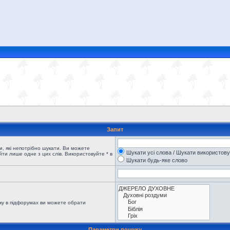
Запит
, які непотрібно шукати. Ви можете
Шукати усі слова / Шукати використов
ти лише одне з цих слів. Використовуйте * в
Шукати будь-яке слово
ку в підфорумах ви можете обрати
Параметри пошуку