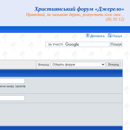
Християнський форум «Джерело»
Праведний, як пальмове дерево, розпустить гіллє своє...
(Пс.92:12)
Допомога
Пошук
Вперед:
уючи мову запитів