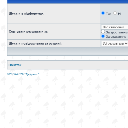
Шукати в підфорумах:
Так
Ні
Сортувати результати за:
За зростанням
За спаданням
Шукати повідомлення за останні:
Початок
©2006-2026 "Джерело"