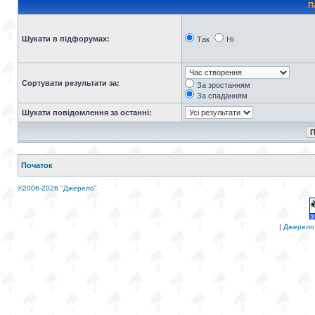
П
Шукати в підфорумах:
Так
Ні
Сортувати результати за:
За зростанням
За спаданням
Шукати повідомлення за останні:
Початок
©2006-2026 "Джерело"
|
Джерело