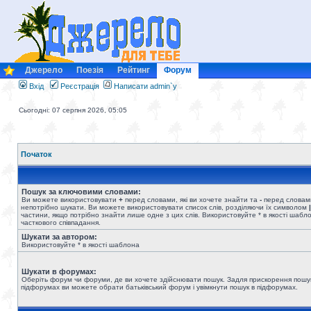
Джерело
Поезія
Рейтинг
Форум
Вхід
Реєстрація
Написати admin`у
Сьогодні: 07 серпня 2026, 05:05
Початок
Пошук за ключовими словами:
Ви можете використовувати
+
перед словами, які ви хочете знайти та
-
перед словами
непотрібно шукати. Ви можете використовувати список слів, розділяючи їх символом
|
частини, якщо потрібно знайти лише одне з цих слів. Використовуйте * в якості шабл
часткового співпадання.
Шукати за автором:
Використовуйте * в якості шаблона
Шукати в форумах:
Оберіть форум чи форуми, де ви хочете здійснювати пошук. Задля прискорення пошу
підфорумах ви можете обрати батьківський форум і увімкнути пошук в підфорумах.