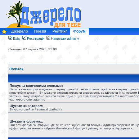
Джерело
Поезія
Рейтинг
Форум
Вхід
Реєстрація
Написати admin`у
Сьогодні: 07 серпня 2026, 21:08
Початок
Пошук за ключовими словами:
Ви можете використовувати
+
перед словами, які ви хочете знайти та
-
перед словами
непотрібно шукати. Ви можете використовувати список слів, розділяючи їх символом
|
частини, якщо потрібно знайти лише одне з цих слів. Використовуйте * в якості шабл
часткового співпадання.
Шукати за автором:
Використовуйте * в якості шаблона
Шукати в форумах:
Оберіть форум чи форуми, де ви хочете здійснювати пошук. Задля прискорення пошу
підфорумах ви можете обрати батьківський форум і увімкнути пошук в підфорумах.