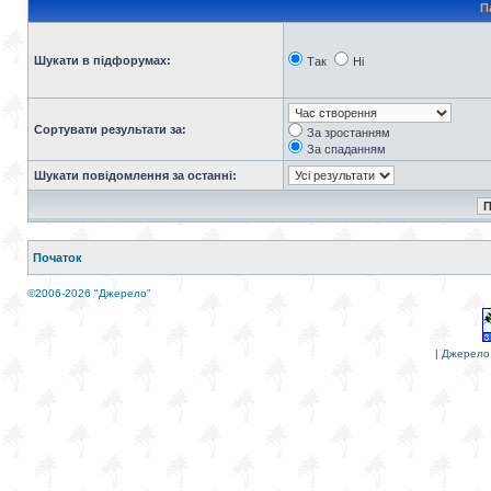
П
Шукати в підфорумах:
Так
Ні
Сортувати результати за:
За зростанням
За спаданням
Шукати повідомлення за останні:
Початок
©2006-2026 "Джерело"
|
Джерело