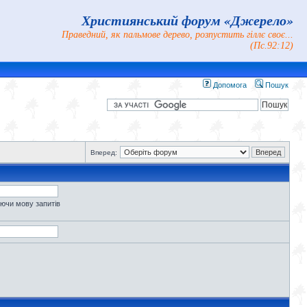
Християнський форум «Джерело»
Праведний, як пальмове дерево, розпустить гіллє своє...
(Пс.92:12)
Допомога
Пошук
Вперед:
уючи мову запитів