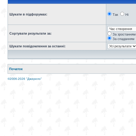
Шукати в підфорумах:
Так
Ні
Сортувати результати за:
За зростанням
За спаданням
Шукати повідомлення за останні:
Початок
©2006-2026 "Джерело"