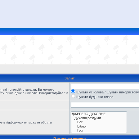
Запит
, які непотрібно шукати. Ви можете
Шукати усі слова / Шукати використов
ти лише одне з цих слів. Використовуйте * в
Шукати будь-яке слово
ку в підфорумах ви можете обрати
Параметри пошуку