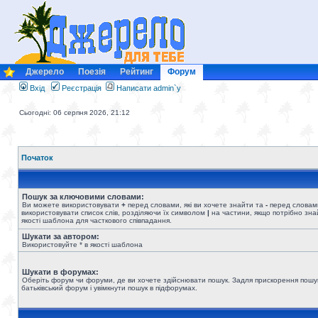
Джерело
Поезія
Рейтинг
Форум
Вхід
Реєстрація
Написати admin`у
Сьогодні: 06 серпня 2026, 21:12
Початок
Пошук за ключовими словами:
Ви можете використовувати
+
перед словами, які ви хочете знайти та
-
перед словами
використовувати список слів, розділяючи їх символом
|
на частини, якщо потрібно знай
якості шаблона для часткового співпадання.
Шукати за автором:
Використовуйте * в якості шаблона
Шукати в форумах:
Оберіть форум чи форуми, де ви хочете здійснювати пошук. Задля прискорення пошу
батьківський форум і увімкнути пошук в підфорумах.