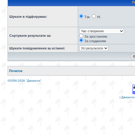
П
Шукати в підфорумах:
Так
Ні
Сортувати результати за:
За зростанням
За спаданням
Шукати повідомлення за останні:
Початок
©2006-2026 "Джерело"
|
Джерело