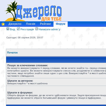
Джерело
Поезія
Рейтинг
Форум
Вхід
Реєстрація
Написати admin`у
Сьогодні: 08 серпня 2026, 19:07
Початок
Пошук за ключовими словами:
Ви можете використовувати
+
перед словами, які ви хочете знайти та
-
перед словами
непотрібно шукати. Ви можете використовувати список слів, розділяючи їх символом
|
частини, якщо потрібно знайти лише одне з цих слів. Використовуйте * в якості шабл
часткового співпадання.
Шукати за автором:
Використовуйте * в якості шаблона
Шукати в форумах:
Оберіть форум чи форуми, де ви хочете здійснювати пошук. Задля прискорення пошу
підфорумах ви можете обрати батьківський форум і увімкнути пошук в підфорумах.