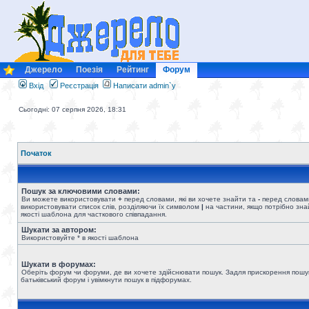
Джерело
Поезія
Рейтинг
Форум
Вхід
Реєстрація
Написати admin`у
Сьогодні: 07 серпня 2026, 18:31
Початок
Пошук за ключовими словами:
Ви можете використовувати
+
перед словами, які ви хочете знайти та
-
перед словами
використовувати список слів, розділяючи їх символом
|
на частини, якщо потрібно знай
якості шаблона для часткового співпадання.
Шукати за автором:
Використовуйте * в якості шаблона
Шукати в форумах:
Оберіть форум чи форуми, де ви хочете здійснювати пошук. Задля прискорення пошу
батьківський форум і увімкнути пошук в підфорумах.