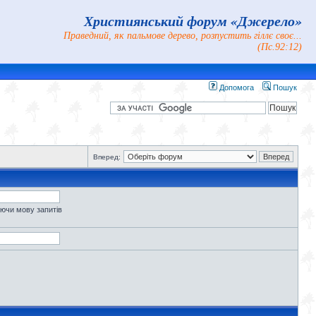
Християнський форум «Джерело»
Праведний, як пальмове дерево, розпустить гіллє своє...
(Пс.92:12)
Допомога
Пошук
Вперед:
уючи мову запитів