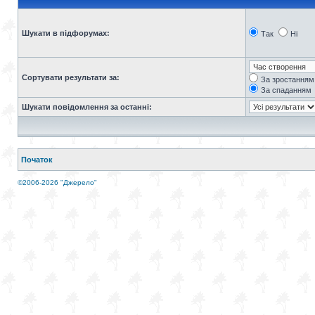
Шукати в підфорумах:
Так
Ні
Сортувати результати за:
За зростанням
За спаданням
Шукати повідомлення за останні:
Початок
©2006-2026 "Джерело"