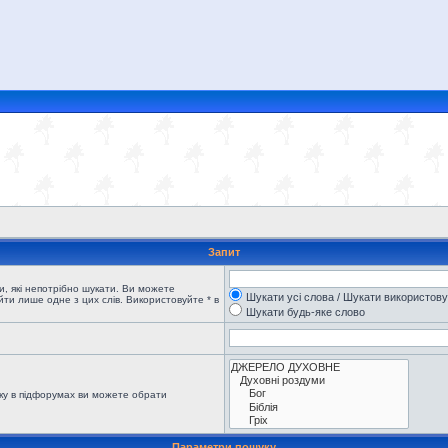
Запит
, які непотрібно шукати. Ви можете
Шукати усі слова / Шукати використов
ти лише одне з цих слів. Використовуйте * в
Шукати будь-яке слово
ку в підфорумах ви можете обрати
Параметри пошуку