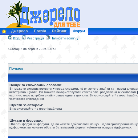
Джерело
Поезія
Рейтинг
Форум
Вхід
Реєстрація
Написати admin`у
Сьогодні: 06 серпня 2026, 18:53
Початок
Пошук за ключовими словами:
Ви можете використовувати
+
перед словами, які ви хочете знайти та
-
перед словами
непотрібно шукати. Ви можете використовувати список слів, розділяючи їх символом
|
частини, якщо потрібно знайти лише одне з цих слів. Використовуйте * в якості шабл
часткового співпадання.
Шукати за автором:
Використовуйте * в якості шаблона
Шукати в форумах:
Оберіть форум чи форуми, де ви хочете здійснювати пошук. Задля прискорення пошу
підфорумах ви можете обрати батьківський форум і увімкнути пошук в підфорумах.