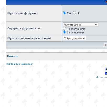
П
Шукати в підфорумах:
Так
Ні
Сортувати результати за:
За зростанням
За спаданням
Шукати повідомлення за останні:
Початок
©2006-2026 "Джерело"
|
Джерело