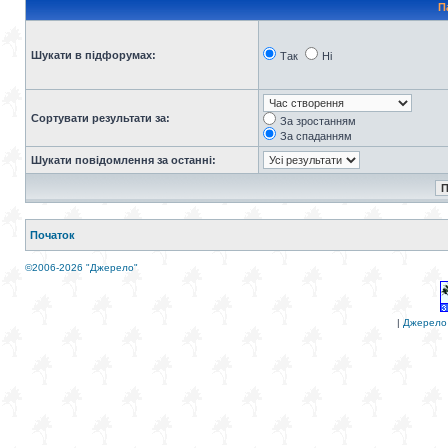
П
Шукати в підфорумах:
Так
Ні
Сортувати результати за:
За зростанням
За спаданням
Шукати повідомлення за останні:
Початок
©2006-2026 "Джерело"
|
Джерело