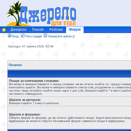
Джерело
Поезія
Рейтинг
Форум
Вхід
Реєстрація
Написати admin`у
Сьогодні: 07 серпня 2026, 02:39
Початок
Пошук за ключовими словами:
Ви можете використовувати
+
перед словами, які ви хочете знайти та
-
перед словами
непотрібно шукати. Ви можете використовувати список слів, розділяючи їх символом
|
частини, якщо потрібно знайти лише одне з цих слів. Використовуйте * в якості шабл
часткового співпадання.
Шукати за автором:
Використовуйте * в якості шаблона
Шукати в форумах:
Оберіть форум чи форуми, де ви хочете здійснювати пошук. Задля прискорення пошу
підфорумах ви можете обрати батьківський форум і увімкнути пошук в підфорумах.