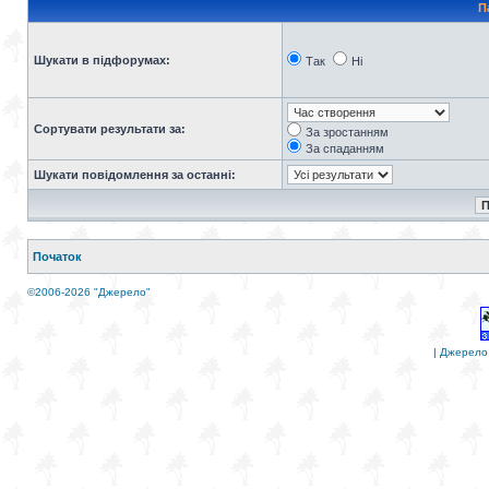
П
Шукати в підфорумах:
Так
Ні
Сортувати результати за:
За зростанням
За спаданням
Шукати повідомлення за останні:
Початок
©2006-2026 "Джерело"
|
Джерело