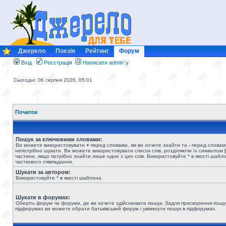
Джерело
Поезія
Рейтинг
Форум
Вхід
Реєстрація
Написати admin`у
Сьогодні: 06 серпня 2026, 05:01
Початок
Пошук за ключовими словами:
Ви можете використовувати
+
перед словами, які ви хочете знайти та
-
перед словами
непотрібно шукати. Ви можете використовувати список слів, розділяючи їх символом
|
частини, якщо потрібно знайти лише одне з цих слів. Використовуйте * в якості шабл
часткового співпадання.
Шукати за автором:
Використовуйте * в якості шаблона
Шукати в форумах:
Оберіть форум чи форуми, де ви хочете здійснювати пошук. Задля прискорення пошу
підфорумах ви можете обрати батьківський форум і увімкнути пошук в підфорумах.