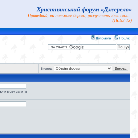
Християнський форум «Джерело»
Праведний, як пальмове дерево, розпустить гіллє своє...
(Пс.92:12)
Допомога
Пошук
Вперед:
уючи мову запитів