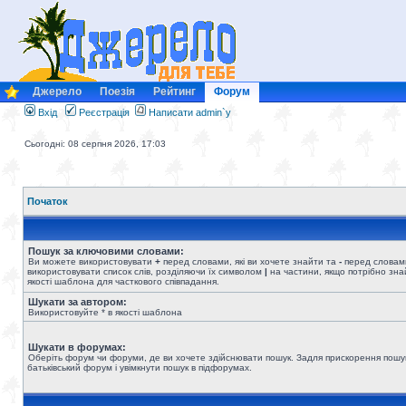
Джерело
Поезія
Рейтинг
Форум
Вхід
Реєстрація
Написати admin`у
Сьогодні: 08 серпня 2026, 17:03
Початок
Пошук за ключовими словами:
Ви можете використовувати
+
перед словами, які ви хочете знайти та
-
перед словами
використовувати список слів, розділяючи їх символом
|
на частини, якщо потрібно знай
якості шаблона для часткового співпадання.
Шукати за автором:
Використовуйте * в якості шаблона
Шукати в форумах:
Оберіть форум чи форуми, де ви хочете здійснювати пошук. Задля прискорення пошу
батьківський форум і увімкнути пошук в підфорумах.