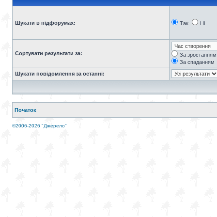
Шукати в підфорумах:
Так
Ні
Сортувати результати за:
За зростанням
За спаданням
Шукати повідомлення за останні:
Початок
©2006-2026 "Джерело"