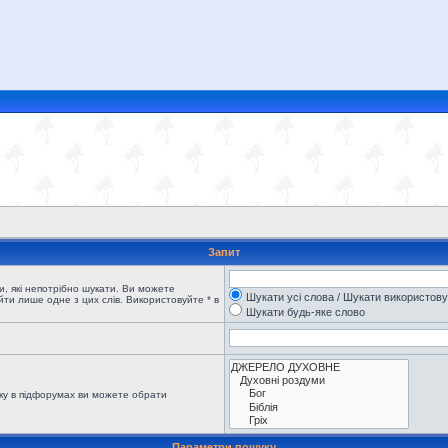
Запит
, які непотрібно шукати. Ви можете
Шукати усі слова / Шукати використов
ти лише одне з цих слів. Використовуйте * в
Шукати будь-яке слово
ку в підфорумах ви можете обрати
Параметри пошуку