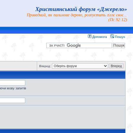
Християнський форум «Джерело»
Праведний, як пальмове дерево, розпустить гіллє своє...
(Пс.92:12)
Допомога
Пошук
Вперед:
уючи мову запитів