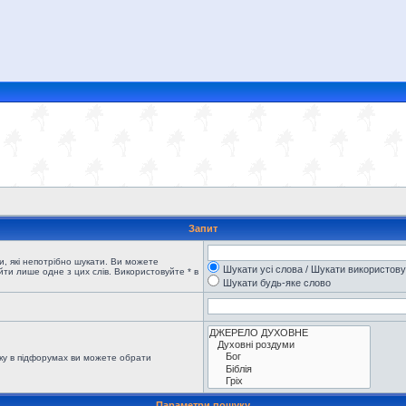
Запит
, які непотрібно шукати. Ви можете
Шукати усі слова / Шукати використов
ти лише одне з цих слів. Використовуйте * в
Шукати будь-яке слово
ку в підфорумах ви можете обрати
Параметри пошуку