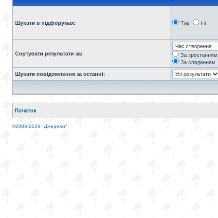
Шукати в підфорумах:
Так
Ні
Сортувати результати за:
За зростанням
За спаданням
Шукати повідомлення за останні:
Початок
©2006-2026 "Джерело"