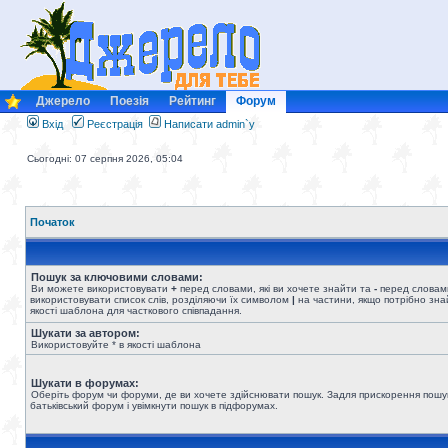
Джерело
Поезія
Рейтинг
Форум
Вхід
Реєстрація
Написати admin`у
Сьогодні: 07 серпня 2026, 05:04
Початок
Пошук за ключовими словами:
Ви можете використовувати
+
перед словами, які ви хочете знайти та
-
перед словами
використовувати список слів, розділяючи їх символом
|
на частини, якщо потрібно знай
якості шаблона для часткового співпадання.
Шукати за автором:
Використовуйте * в якості шаблона
Шукати в форумах:
Оберіть форум чи форуми, де ви хочете здійснювати пошук. Задля прискорення пошу
батьківський форум і увімкнути пошук в підфорумах.