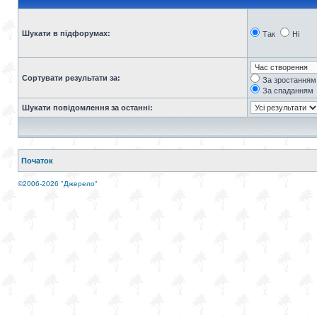
Шукати в підфорумах:
Так
Ні
Сортувати результати за:
За зростанням
За спаданням
Шукати повідомлення за останні:
Початок
©2006-2026 "Джерело"