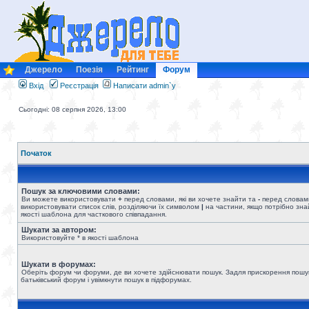
Джерело
Поезія
Рейтинг
Форум
Вхід
Реєстрація
Написати admin`у
Сьогодні: 08 серпня 2026, 13:00
Початок
Пошук за ключовими словами:
Ви можете використовувати
+
перед словами, які ви хочете знайти та
-
перед словами
використовувати список слів, розділяючи їх символом
|
на частини, якщо потрібно знай
якості шаблона для часткового співпадання.
Шукати за автором:
Використовуйте * в якості шаблона
Шукати в форумах:
Оберіть форум чи форуми, де ви хочете здійснювати пошук. Задля прискорення пошу
батьківський форум і увімкнути пошук в підфорумах.