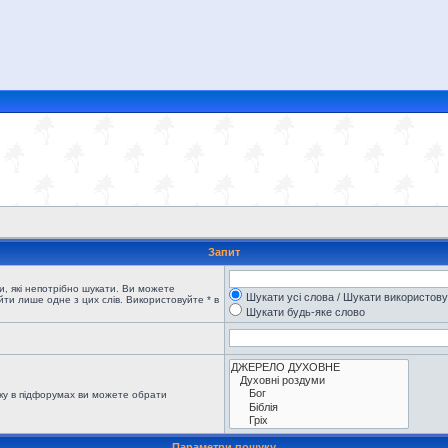
Запит
, які непотрібно шукати. Ви можете
Шукати усі слова / Шукати використов
ти лише одне з цих слів. Використовуйте * в
Шукати будь-яке слово
ку в підфорумах ви можете обрати
Параметри пошуку