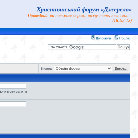
Християнський форум «Джерело»
Праведний, як пальмове дерево, розпустить гіллє своє...
(Пс.92:12)
Допомога
Пошук
Вперед:
уючи мову запитів