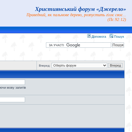
Християнський форум «Джерело»
Праведний, як пальмове дерево, розпустить гіллє своє...
(Пс.92:12)
Допомога
Пошук
Вперед:
уючи мову запитів