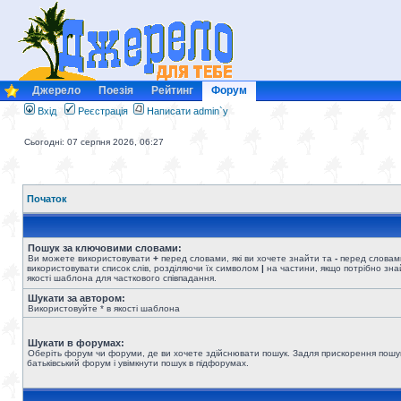
Джерело
Поезія
Рейтинг
Форум
Вхід
Реєстрація
Написати admin`у
Сьогодні: 07 серпня 2026, 06:27
Початок
Пошук за ключовими словами:
Ви можете використовувати
+
перед словами, які ви хочете знайти та
-
перед словами
використовувати список слів, розділяючи їх символом
|
на частини, якщо потрібно знай
якості шаблона для часткового співпадання.
Шукати за автором:
Використовуйте * в якості шаблона
Шукати в форумах:
Оберіть форум чи форуми, де ви хочете здійснювати пошук. Задля прискорення пошу
батьківський форум і увімкнути пошук в підфорумах.