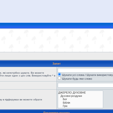
Запит
, які непотрібно шукати. Ви можете
Шукати усі слова / Шукати використов
ти лише одне з цих слів. Використовуйте * в
Шукати будь-яке слово
ку в підфорумах ви можете обрати
Параметри пошуку