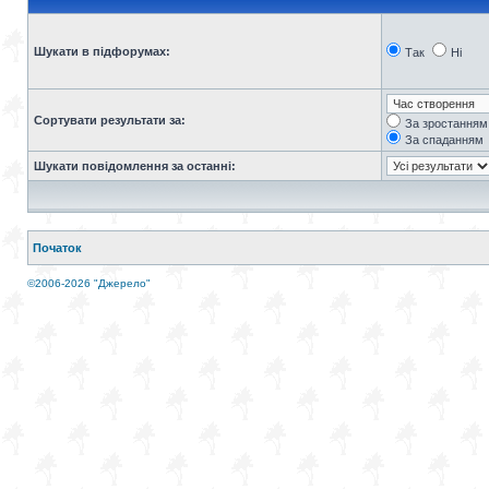
Шукати в підфорумах:
Так
Ні
Сортувати результати за:
За зростанням
За спаданням
Шукати повідомлення за останні:
Початок
©2006-2026 "Джерело"