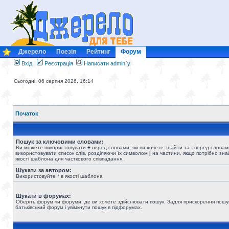
Джерело
Поезія
Рейтинг
Форум
Вхід
Реєстрація
Написати admin`у
Сьогодні: 06 серпня 2026, 16:14
Початок
Пошук за ключовими словами:
Ви можете використовувати
+
перед словами, які ви хочете знайти та
-
перед словами
використовувати список слів, розділяючи їх символом
|
на частини, якщо потрібно знай
якості шаблона для часткового співпадання.
Шукати за автором:
Використовуйте * в якості шаблона
Шукати в форумах:
Оберіть форум чи форуми, де ви хочете здійснювати пошук. Задля прискорення пошу
батьківський форум і увімкнути пошук в підфорумах.