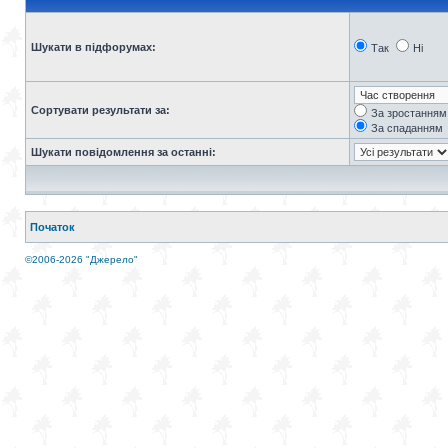
Шукати в підфорумах:
Так
Ні
Сортувати результати за:
За зростанням
За спаданням
Шукати повідомлення за останні:
Початок
©2006-2026 "Джерело"