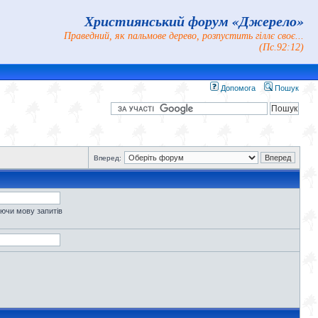
Християнський форум «Джерело»
Праведний, як пальмове дерево, розпустить гіллє своє...
(Пс.92:12)
Допомога
Пошук
Вперед:
уючи мову запитів