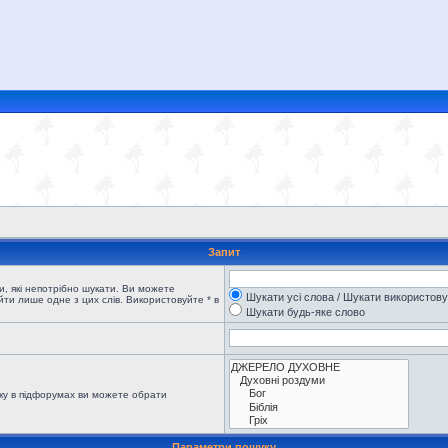
Запит
, які непотрібно шукати. Ви можете
Шукати усі слова / Шукати використов
ти лише одне з цих слів. Використовуйте * в
Шукати будь-яке слово
ку в підфорумах ви можете обрати
Параметри пошуку