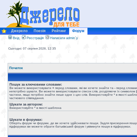
Джерело
Поезія
Рейтинг
Форум
Вхід
Реєстрація
Написати admin`у
Сьогодні: 07 серпня 2026, 12:35
Початок
Пошук за ключовими словами:
Ви можете використовувати
+
перед словами, які ви хочете знайти та
-
перед словами
непотрібно шукати. Ви можете використовувати список слів, розділяючи їх символом
|
частини, якщо потрібно знайти лише одне з цих слів. Використовуйте * в якості шабл
часткового співпадання.
Шукати за автором:
Використовуйте * в якості шаблона
Шукати в форумах:
Оберіть форум чи форуми, де ви хочете здійснювати пошук. Задля прискорення пошу
підфорумах ви можете обрати батьківський форум і увімкнути пошук в підфорумах.