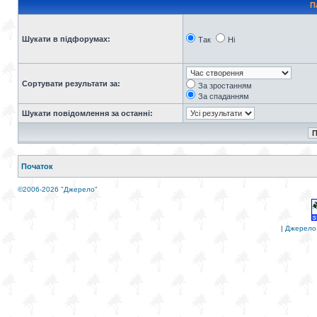
П
Шукати в підфорумах:
Так
Ні
Сортувати результати за:
За зростанням
За спаданням
Шукати повідомлення за останні:
Початок
©2006-2026 "Джерело"
|
Джерело