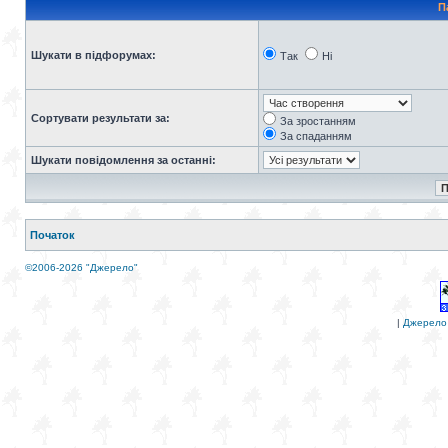
П
Шукати в підфорумах:
Так
Ні
Сортувати результати за:
За зростанням
За спаданням
Шукати повідомлення за останні:
Початок
©2006-2026 "Джерело"
|
Джерело