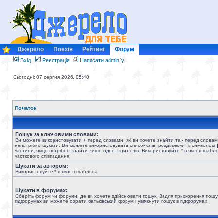
Джерело
Поезія
Рейтинг
Форум
Вхід
Реєстрація
Написати admin`у
Сьогодні: 07 серпня 2026, 05:40
Початок
Пошук за ключовими словами:
Ви можете використовувати
+
перед словами, які ви хочете знайти та
-
перед словами
непотрібно шукати. Ви можете використовувати список слів, розділяючи їх символом
|
частини, якщо потрібно знайти лише одне з цих слів. Використовуйте * в якості шабл
часткового співпадання.
Шукати за автором:
Використовуйте * в якості шаблона
Шукати в форумах:
Оберіть форум чи форуми, де ви хочете здійснювати пошук. Задля прискорення пошу
підфорумах ви можете обрати батьківський форум і увімкнути пошук в підфорумах.