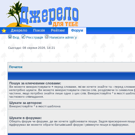
Джерело
Поезія
Рейтинг
Форум
Вхід
Реєстрація
Написати admin`у
Сьогодні: 08 серпня 2026, 14:21
Початок
Пошук за ключовими словами:
Ви можете використовувати
+
перед словами, які ви хочете знайти та
-
перед словами
непотрібно шукати. Ви можете використовувати список слів, розділяючи їх символом
|
частини, якщо потрібно знайти лише одне з цих слів. Використовуйте * в якості шабл
часткового співпадання.
Шукати за автором:
Використовуйте * в якості шаблона
Шукати в форумах:
Оберіть форум чи форуми, де ви хочете здійснювати пошук. Задля прискорення пошу
підфорумах ви можете обрати батьківський форум і увімкнути пошук в підфорумах.