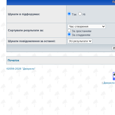
П
Шукати в підфорумах:
Так
Ні
Сортувати результати за:
За зростанням
За спаданням
Шукати повідомлення за останні:
Початок
©2006-2026 "Джерело"
|
Джерело