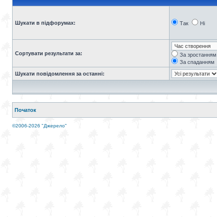
Шукати в підфорумах:
Так
Ні
Сортувати результати за:
За зростанням
За спаданням
Шукати повідомлення за останні:
Початок
©2006-2026 "Джерело"