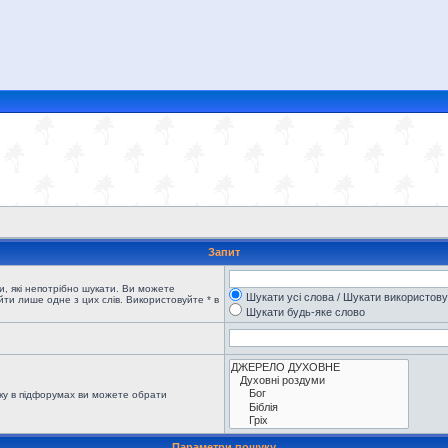
Запит
, які непотрібно шукати. Ви можете
Шукати усі слова / Шукати використов
ти лише одне з цих слів. Використовуйте * в
Шукати будь-яке слово
ку в підфорумах ви можете обрати
Параметри пошуку