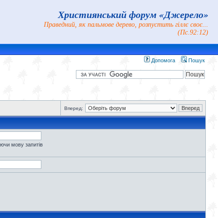
Християнський форум «Джерело»
Праведний, як пальмове дерево, розпустить гіллє своє...
(Пс.92:12)
Допомога
Пошук
Вперед:
уючи мову запитів