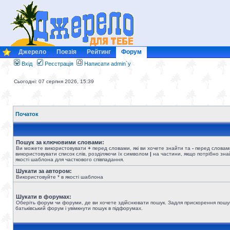
Джерело
Поезія
Рейтинг
Форум
Вхід
Реєстрація
Написати admin`у
Сьогодні: 07 серпня 2026, 15:39
Початок
Пошук за ключовими словами:
Ви можете використовувати
+
перед словами, які ви хочете знайти та
-
перед словами
використовувати список слів, розділяючи їх символом
|
на частини, якщо потрібно знай
якості шаблона для часткового співпадання.
Шукати за автором:
Використовуйте * в якості шаблона
Шукати в форумах:
Оберіть форум чи форуми, де ви хочете здійснювати пошук. Задля прискорення пошу
батьківський форум і увімкнути пошук в підфорумах.