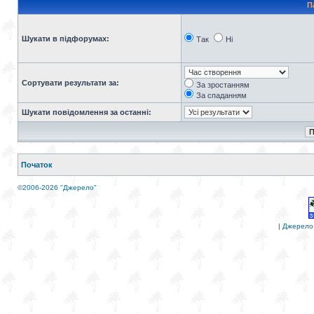
П
Шукати в підфорумах:
Так
Ні
Сортувати результати за:
За зростанням
За спаданням
Шукати повідомлення за останні:
Початок
©2006-2026 "Джерело"
|
Джерело