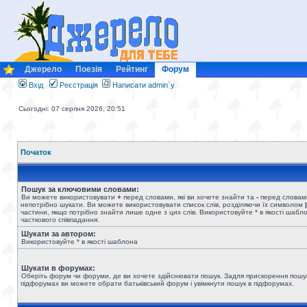
Джерело
Поезія
Рейтинг
Форум
Вхід
Реєстрація
Написати admin`у
Сьогодні: 07 серпня 2026, 20:51
Початок
Пошук за ключовими словами:
Ви можете використовувати
+
перед словами, які ви хочете знайти та
-
перед словами
непотрібно шукати. Ви можете використовувати список слів, розділяючи їх символом
|
частини, якщо потрібно знайти лише одне з цих слів. Використовуйте * в якості шабл
часткового співпадання.
Шукати за автором:
Використовуйте * в якості шаблона
Шукати в форумах:
Оберіть форум чи форуми, де ви хочете здійснювати пошук. Задля прискорення пошу
підфорумах ви можете обрати батьківський форум і увімкнути пошук в підфорумах.