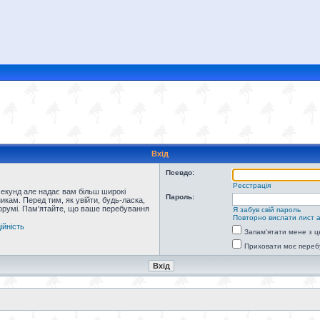
Вхід
Псевдо:
Реєстрація
секунд але надає вам більш широкі
Пароль:
кам. Перед тим, як увійти, будь-ласка,
форумі. Пам'ятайте, що ваше перебування
Я забув свій пароль
Повторно вислати лист а
ійність
Запам'ятати мене з ц
Приховати моє переб