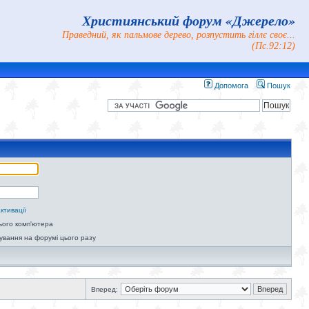
Християнський форум «Джерело»
Праведний, як пальмове дерево, розпустить гіллє своє...
(Пс.92:12)
Допомога
Пошук
ктивації
ього комп'ютера
ування на форумі цього разу
Вперед: