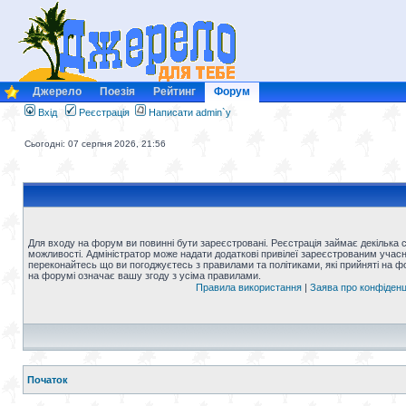
Джерело
Поезія
Рейтинг
Форум
Вхід
Реєстрація
Написати admin`у
Сьогодні: 07 серпня 2026, 21:56
Для входу на форум ви повинні бути зареєстровані. Реєстрація займає декілька 
можливості. Адміністратор може надати додаткові привілеї зареєстрованим учасни
переконайтесь що ви погоджуєтесь з правилами та політиками, які прийняті на 
на форумі означає вашу згоду з усіма правилами.
Правила використання
|
Заява про конфіденц
Початок