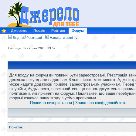
Джерело
Поезія
Рейтинг
Форум
Вхід
Реєстрація
Написати admin`у
Сьогодні: 09 серпня 2026, 13:52
Для входу на форум ви повинні бути зареєстровані. Реєстрація зай
декілька секунд але надає вам більш широкі можливості. Адміністр
може надати додаткові привілеї зареєстрованим учасникам. Перед 
як увійти, будь-ласка, переконайтесь що ви погоджуєтесь з правил
політиками, які прийняті на форумі. Пам'ятайте, що ваше перебуван
форумі означає вашу згоду з усіма правилами.
Правила використання
|
Заява про конфіденційність
Початок