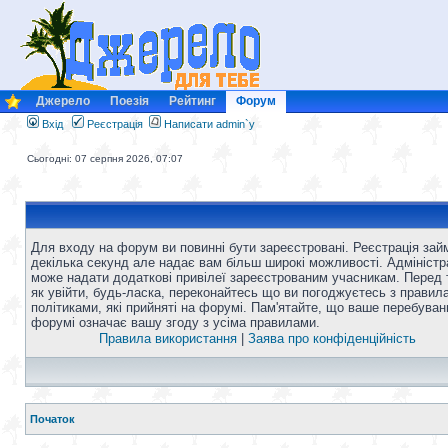
Джерело
Поезія
Рейтинг
Форум
Вхід
Реєстрація
Написати admin`у
Сьогодні: 07 серпня 2026, 07:07
Для входу на форум ви повинні бути зареєстровані. Реєстрація зай
декілька секунд але надає вам більш широкі можливості. Адміністр
може надати додаткові привілеї зареєстрованим учасникам. Перед 
як увійти, будь-ласка, переконайтесь що ви погоджуєтесь з правил
політиками, які прийняті на форумі. Пам'ятайте, що ваше перебуван
форумі означає вашу згоду з усіма правилами.
Правила використання
|
Заява про конфіденційність
Початок