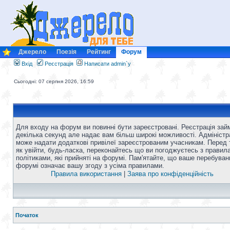
Джерело
Поезія
Рейтинг
Форум
Вхід
Реєстрація
Написати admin`у
Сьогодні: 07 серпня 2026, 16:59
Для входу на форум ви повинні бути зареєстровані. Реєстрація зай
декілька секунд але надає вам більш широкі можливості. Адміністр
може надати додаткові привілеї зареєстрованим учасникам. Перед 
як увійти, будь-ласка, переконайтесь що ви погоджуєтесь з правил
політиками, які прийняті на форумі. Пам'ятайте, що ваше перебуван
форумі означає вашу згоду з усіма правилами.
Правила використання
|
Заява про конфіденційність
Початок