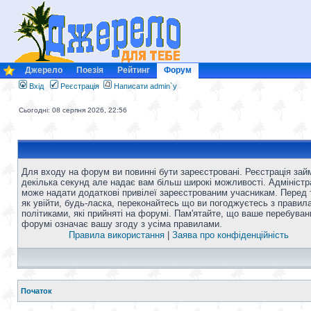
Джерело
Поезія
Рейтинг
Форум
Вхід
Реєстрація
Написати admin`у
Сьогодні: 08 серпня 2026, 22:56
Для входу на форум ви повинні бути зареєстровані. Реєстрація зай
декілька секунд але надає вам більш широкі можливості. Адміністр
може надати додаткові привілеї зареєстрованим учасникам. Перед 
як увійти, будь-ласка, переконайтесь що ви погоджуєтесь з правил
політиками, які прийняті на форумі. Пам'ятайте, що ваше перебуван
форумі означає вашу згоду з усіма правилами.
Правила використання
|
Заява про конфіденційність
Початок