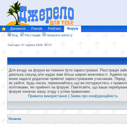
Джерело
Поезія
Рейтинг
Форум
Вхід
Реєстрація
Написати admin`у
Сьогодні: 07 серпня 2026, 05:27
Для входу на форум ви повинні бути зареєстровані. Реєстрація зай
декілька секунд але надає вам більш широкі можливості. Адміністр
може надати додаткові привілеї зареєстрованим учасникам. Перед 
як увійти, будь-ласка, переконайтесь що ви погоджуєтесь з правил
політиками, які прийняті на форумі. Пам'ятайте, що ваше перебуван
форумі означає вашу згоду з усіма правилами.
Правила використання
|
Заява про конфіденційність
Початок