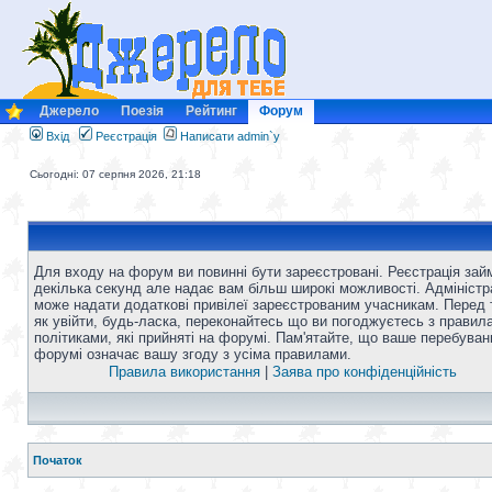
Джерело
Поезія
Рейтинг
Форум
Вхід
Реєстрація
Написати admin`у
Сьогодні: 07 серпня 2026, 21:18
Для входу на форум ви повинні бути зареєстровані. Реєстрація зай
декілька секунд але надає вам більш широкі можливості. Адміністр
може надати додаткові привілеї зареєстрованим учасникам. Перед 
як увійти, будь-ласка, переконайтесь що ви погоджуєтесь з правил
політиками, які прийняті на форумі. Пам'ятайте, що ваше перебуван
форумі означає вашу згоду з усіма правилами.
Правила використання
|
Заява про конфіденційність
Початок