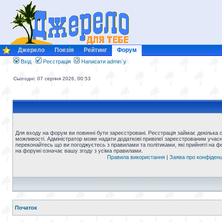
Джерело
Поезія
Рейтинг
Форум
Вхід
Реєстрація
Написати admin`у
Сьогодні: 07 серпня 2026, 00:53
Для входу на форум ви повинні бути зареєстровані. Реєстрація займає декілька 
можливості. Адміністратор може надати додаткові привілеї зареєстрованим учасни
переконайтесь що ви погоджуєтесь з правилами та політиками, які прийняті на 
на форумі означає вашу згоду з усіма правилами.
Правила використання
|
Заява про конфіденц
Початок