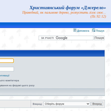
Християнський форум «Джерело»
Праведний, як пальмове дерево, розпустить гіллє своє...
(Пс.92:12)
Допомога
Пошук
ктивації
ього комп'ютера
ування на форумі цього разу
Вперед: