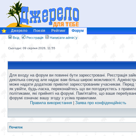
Джерело
Поезія
Рейтинг
Форум
Вхід
Реєстрація
Написати admin`у
Сьогодні: 09 серпня 2026, 11:55
Для входу на форум ви повинні бути зареєстровані. Реєстрація зай
декілька секунд але надає вам більш широкі можливості. Адміністр
може надати додаткові привілеї зареєстрованим учасникам. Перед 
як увійти, будь-ласка, переконайтесь що ви погоджуєтесь з правил
політиками, які прийняті на форумі. Пам'ятайте, що ваше перебуван
форумі означає вашу згоду з усіма правилами.
Правила використання
|
Заява про конфіденційність
Початок