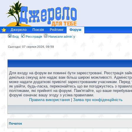
Джерело
Поезія
Рейтинг
Форум
Вхід
Реєстрація
Написати admin`у
Сьогодні: 07 серпня 2026, 09:59
Для входу на форум ви повинні бути зареєстровані. Реєстрація зай
декілька секунд але надає вам більш широкі можливості. Адміністр
може надати додаткові привілеї зареєстрованим учасникам. Перед 
як увійти, будь-ласка, переконайтесь що ви погоджуєтесь з правил
політиками, які прийняті на форумі. Пам'ятайте, що ваше перебуван
форумі означає вашу згоду з усіма правилами.
Правила використання
|
Заява про конфіденційність
Початок